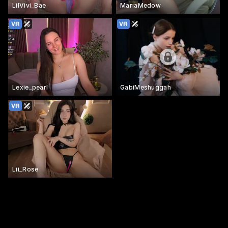
LilVivi_Bae
MariaMedow
Lexie_pearl
GabiMeshuggah
Lii_Rose