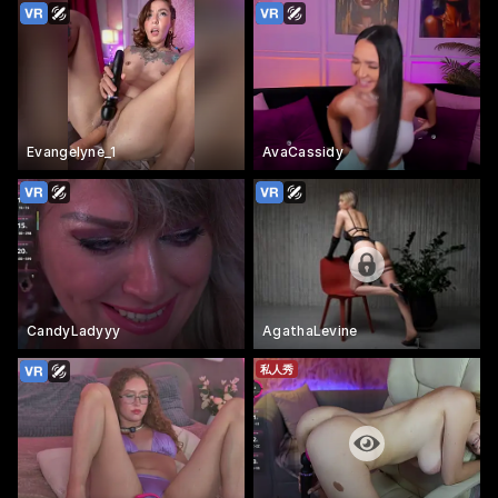
Evangelyne_1
AvaCassidy
CandyLadyyy
AgathaLevine
私人秀