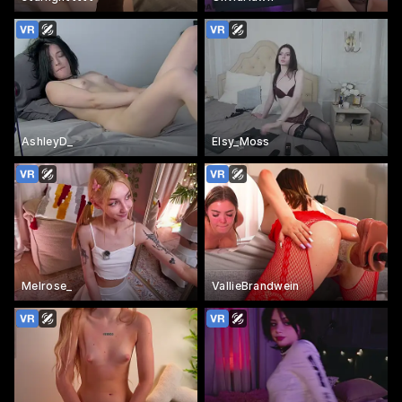
AshleyD_
Elsy_Moss
Melrose_
VallieBrandwein