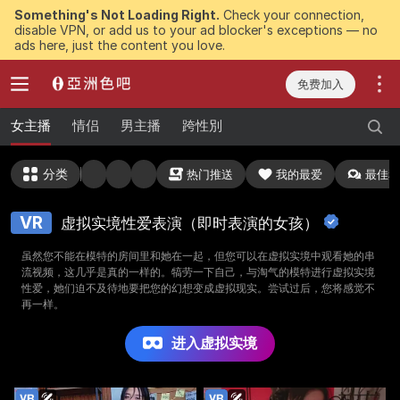
Something's Not Loading Right.
Check your connection,
disable VPN, or add us to your ad blocker's exceptions — no
ads here, just the content you love.
免费加入
女主播
情侣
男主播
跨性別
分类
热门推送
我的最爱
最佳私
VR
虚拟实境性爱表演（即时表演的女孩）
虽然您不能在模特的房间里和她在一起，但您可以在虚拟实境中观看她的串
流视频，这几乎是真的一样的。犒劳一下自己，与淘气的模特进行虚拟实境
性爱，她们迫不及待地要把您的幻想变成虚拟现实。尝试过后，您将感觉不
再一样。
进入虚拟实境