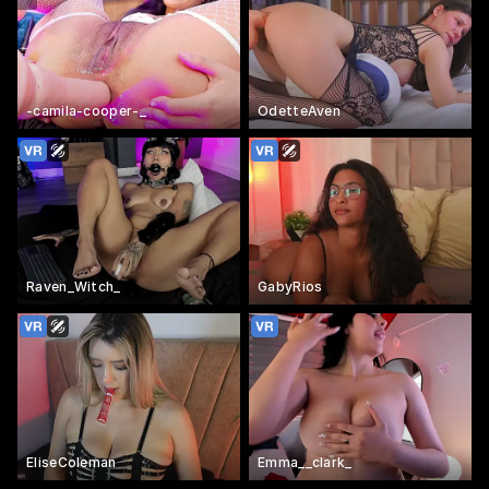
-camila-cooper-_
OdetteAven
Raven_Witch_
GabyRios
EliseColeman
Emma__clark_