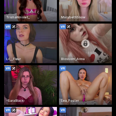
TrishaWinslet_
MarybethSnow
Lil__Fleur
Blossom_Anna
-SaraBlack-
Lea_Foster