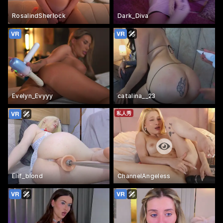
RosalindSherlock
Dark_Diva
Evelyn_Evyyy
catalina__23
私人秀
Elif_blond
ChannelAngeless