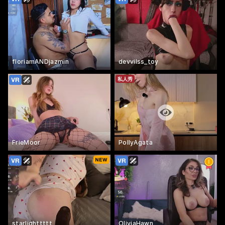
floriamANDjazmin
devvilss_toy
私人秀
FrieMoor
PollyAgata
starlighttttt
OliviaHawn